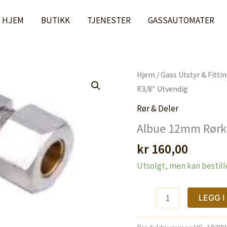
HJEM
BUTIKK
TJENESTER
GASSAUTOMATER
Hjem
/
Gass Utstyr & Fitti
R3/8″ Utvendig
Rør & Deler
Albue 12mm Rørko
kr
160,00
Utsolgt, men kan bestill
Albue
LEGG 
12mm
Rørkobling