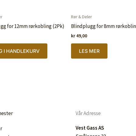
er
Rør & Deler
gg for 12mm rørkobling (2Pk)
Blindplugg for 8mm rørkoblin
kr
49,00
G I HANDLEKURV
LES MER
nester
Vår Adresse
Vest Gass AS
r