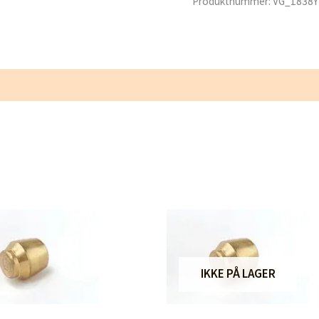
Produktnummer:
VG_1838Y
x
R3/8"
Utvendig
antall
IKKE PÅ LAGER