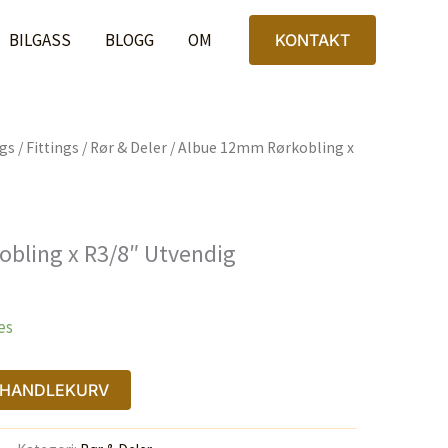
Rørkobling
x
BILGASS
BLOGG
OM
KONTAKT
R3/8"
Utvendig
antall
ngs
/
Fittings
/
Rør & Deler
/ Albue 12mm Rørkobling x
bling x R3/8″ Utvendig
es
I HANDLEKURV