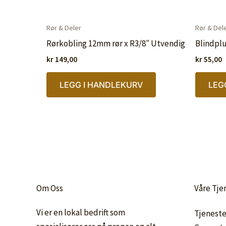
Rør & Deler
Rør & Del
Rørkobling 12mm rør x R3/8″ Utvendig
Blindplu
kr
149,00
kr
55,00
LEGG I HANDLEKURV
LEG
Om Oss
Våre Tje
Vi er en lokal bedrift som
Tjeneste