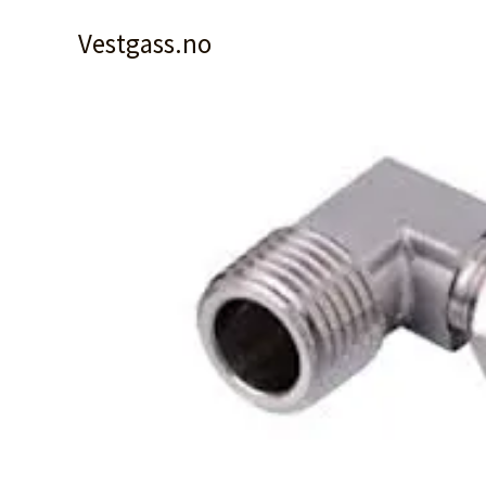
Hopp
Vestgass.no
rett
til
innholdet