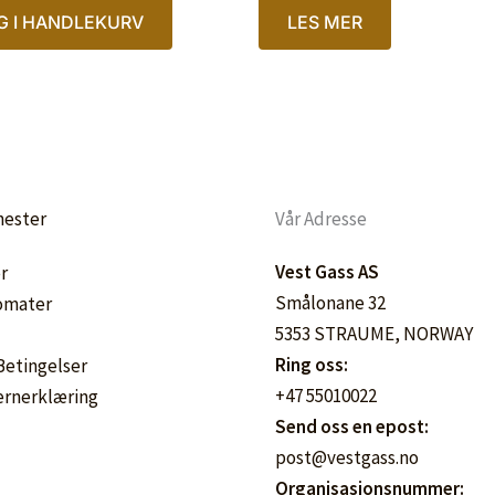
G I HANDLEKURV
LES MER
nester
Vår Adresse
Vest Gass AS
r
Smålonane 32
omater
5353 STRAUME, NORWAY
Ring oss:
 Betingelser
+47 55010022
ernerklæring
Send oss en epost:
post@vestgass.no
Organisasjonsnummer: