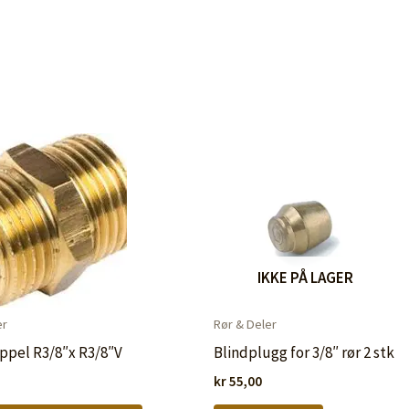
IKKE PÅ LAGER
er
Rør & Deler
ppel R3/8″x R3/8″V
Blindplugg for 3/8″ rør 2 stk
kr
55,00