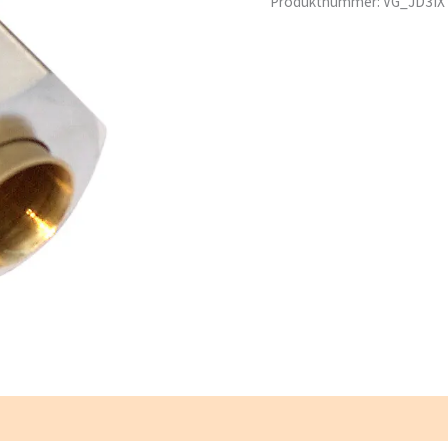
Produktnummer:
VG_JD3IX
antall