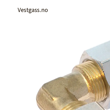
Hopp
Vestgass.no
rett
til
innholdet