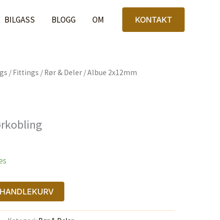
Rørkobling
antall
BILGASS
BLOGG
OM
KONTAKT
ngs
/
Fittings
/
Rør & Deler
/ Albue 2x12mm
rkobling
es
I HANDLEKURV