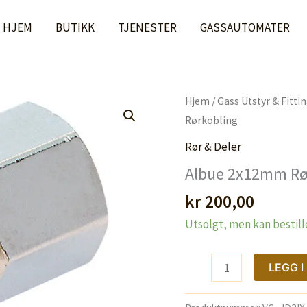
HJEM
BUTIKK
TJENESTER
GASSAUTOMATER
Hjem
/
Gass Utstyr & Fitti
Rørkobling
Rør & Deler
Albue 2x12mm Rø
kr
200,00
Utsolgt, men kan bestill
Albue
LEGG 
2x12mm
Rørkobling