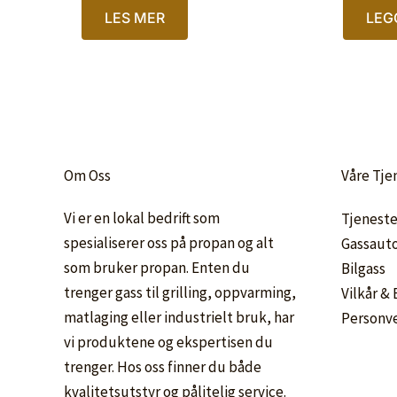
LES MER
LEG
Om Oss
Våre Tje
Vi er en lokal bedrift som
Tjeneste
spesialiserer oss på propan og alt
Gassaut
som bruker propan. Enten du
Bilgass
trenger gass til grilling, oppvarming,
Vilkår &
matlaging eller industrielt bruk, har
Personv
vi produktene og ekspertisen du
trenger. Hos oss finner du både
kvalitetsutstyr og pålitelig service.