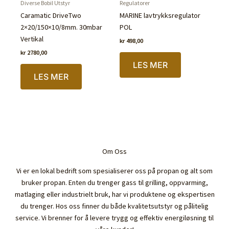
Diverse Bobil Utstyr
Regulatorer
Caramatic DriveTwo
MARINE lavtrykksregulator
2×20/150×10/8mm. 30mbar
POL
Vertikal
kr
498,00
kr
2780,00
LES MER
IKKE PÅ LAGER
LES MER
Om Oss
Vi er en lokal bedrift som spesialiserer oss på propan og alt som
bruker propan. Enten du trenger gass til grilling, oppvarming,
matlaging eller industrielt bruk, har vi produktene og ekspertisen
du trenger. Hos oss finner du både kvalitetsutstyr og pålitelig
service. Vi brenner for å levere trygg og effektiv energiløsning til