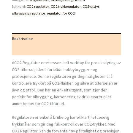
Stikkord:
CO2 regulator
,
CO2 trykkregulator
,
CO2-utstyr
,
ølbrygging regulator
,
regulator for CO2
Beskrivelse
Tilleggsinformasjon
dCO2 Regulator er et essensielt verktøy for presis styring av
CO2-tilførsel, ideell for både hobbybryggere og
profesjonelle. Denne regulatoren gir deg muligheten til å
kontrollere trykket på CO2-flasken og sikre at tilførselen er
jevn og stabil. Den har en enkelt utgang, som gjør den
perfekt for ølbrygging, karbonering av drikkevarer eller
annet behov for CO2-tilførsel.
Regulatoren er enkel å bruke og har et klart, lettleselig
trykkmåler som gir deg full kontroll over CO2-trykket. Med
CO2 Regulator kan du forvente høy pålitelighet og presisjon,