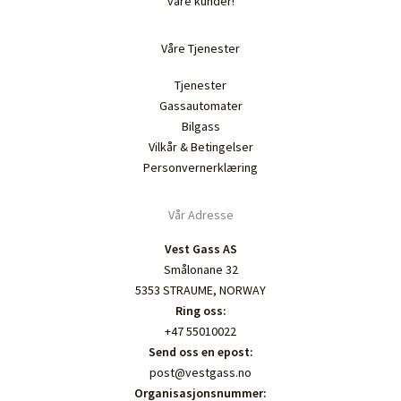
våre kunder!
Våre Tjenester
Tjenester
Gassautomater
Bilgass
Vilkår & Betingelser
Personvernerklæring
Vår Adresse
Vest Gass AS
Smålonane 32
5353 STRAUME, NORWAY
Ring oss:
+47 55010022
Send oss en epost:
post@vestgass.no
Organisasjonsnummer: