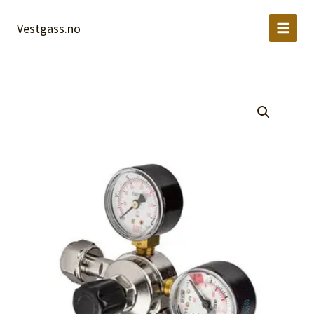
Hopp
rett
Vestgass.no
til
innholdet