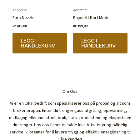
Adaptere
Adaptere
Euro Nozzle
Bajonett Kort Modell
kr
419,00
kr
399,00
LEGG I
LEGG I
HANDLEKURV
HANDLEKURV
Om Oss
Vi er en lokal bedrift som spesialiserer oss på propan og alt som
bruker propan. Enten du trenger gass til grilling, oppvarming,
matlaging eller industrielt bruk, har vi produktene og ekspertisen
du trenger. Hos oss finner du både kvalitetsutstyr og pålitelig
service. Vi brenner for å levere trygg og effektiv energiløsning til
våre kunder!