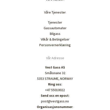
Våre Tjenester
Tjenester
Gassautomater
Bilgass
Vilkår & Betingelser
Personvernerklæring
Vår Adresse
Vest Gass AS
Smålonane 32
5353 STRAUME, NORWAY
Ring oss:
+47 55010022
Send oss en epost:
post@vestgass.no
Organisasjonsnummer: