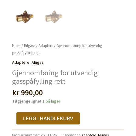
Hjem
/
Bilgass
/
Adaptere
/ Gjennomføring for utvendig
gasspåfylling rett
Adaptere
,
Alugas
Gjennomføring for utvendig
gasspåfylling rett
kr
990,00
Tilgjengelighet
1 på lager
Gjennomføring
LEGG I HANDLEKURV
for
utvendig
Produktnummer:
VG_8U72G
Kategorier:
Adaptere
,
Alugas