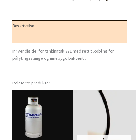
gasspåfylling
rett
antall
Beskrivelse
Tilleggsinformasjon
Innvendig del for tankinntak 271 med rett tilkobling for
påfyllingsslange og innebygd bakventil.
Relaterte produkter