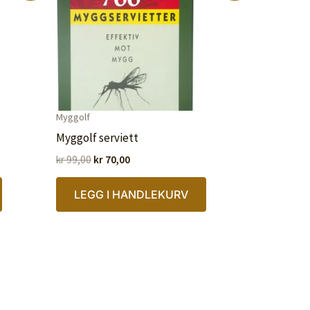
Myggolf
Myggolf serviett
Opprinnelig
Nåværende
kr
99,00
kr
70,00
pris
pris
var:
er:
LEGG I HANDLEKURV
kr 99,00.
kr 70,00.