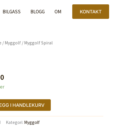
antall
er:
BILGASS
BLOGG
OM
KONTAKT
0.
kr 97,00.
e
/
Myggolf
/ Myggolf Spiral
nelig
Nåværende
00
pris
ger
er:
,00.
kr 97,00.
EGG I HANDLEKURV
H
Kategori:
Myggolf