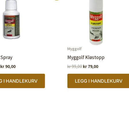
Myggolf
 Spray
Myggolf Kløstopp
Opprinnelig
Nåværende
Opprinnelig
Nåværende
kr
90,00
kr
99,00
kr
79,00
pris
pris
pris
pris
var:
er:
var:
er:
G I HANDLEKURV
LEGG I HANDLEKURV
kr 129,00.
kr 90,00.
kr 99,00.
kr 79,00.