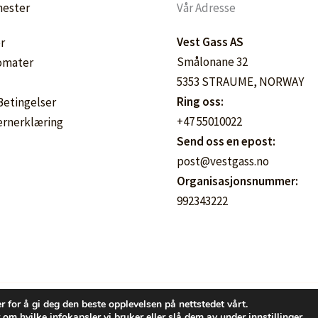
nester
Vår Adresse
Vest Gass AS
r
Smålonane 32
omater
5353 STRAUME, NORWAY
Ring oss:
 Betingelser
+47 55010022
ernerklæring
Send oss en epost:
post@vestgass.no
Organisasjonsnummer:
992343222
r for å gi deg den beste opplevelsen på nettstedet vårt.
Kopirett © 2026 Vestgass.no
 om hvilke infokapsler vi bruker eller slå dem av under
innstillinger
.