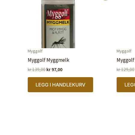
Myggolf
Myggolf
Myggolf Myggmelk
Myggolf
Opprinnelig
Nåværende
kr
139,00
kr
97,00
kr
129,00
pris
pris
var:
er:
LEGG I HANDLEKURV
LEG
kr 139,00.
kr 97,00.