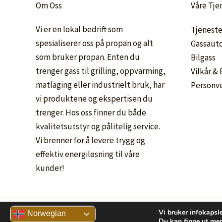
Om Oss
Våre Tje
Vi er en lokal bedrift som
Tjeneste
spesialiserer oss på propan og alt
Gassaut
som bruker propan. Enten du
Bilgass
trenger gass til grilling, oppvarming,
Vilkår &
matlaging eller industrielt bruk, har
Personv
vi produktene og ekspertisen du
trenger. Hos oss finner du både
kvalitetsutstyr og pålitelig service.
Vi brenner for å levere trygg og
effektiv energiløsning til våre
kunder!
Vi bruker infokapsle
Norwegian
Du kan finne ut mer