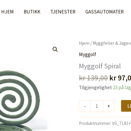
var:
HJEM
BUTIKK
TJENESTER
GASSAUTOMATER
kr 139,0
Hjem
/
Myggfeller & Jager
Myggolf
Myggolf Spiral
Opprin
kr
139,00
kr
97,
pris
Tilgjengelighet
23 på la
var:
kr 139
Myggolf
-
+
L
Spiral
antall
Produktnummer:
VG_7L81