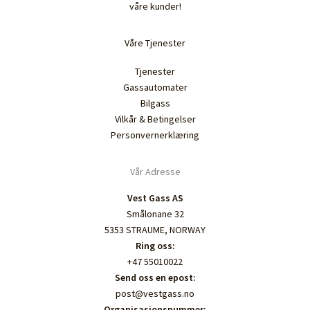
våre kunder!
Våre Tjenester
Tjenester
Gassautomater
Bilgass
Vilkår & Betingelser
Personvernerklæring
Vår Adresse
Vest Gass AS
Smålonane 32
5353 STRAUME, NORWAY
Ring oss:
+47 55010022
Send oss en epost:
post@vestgass.no
Organisasjonsnummer: