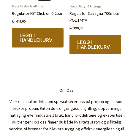
Gass Utstyr & Fittings
Gass Utstyr & Fittings
Regulator IGT Click-on 0-2bar
Regulator Cavagna 700mbar
POL 1/4″V
kr
449,00
kr
399,00
LEGG I
HANDLEKURV
LEGG I
HANDLEKURV
Om Oss
Vi er en lokal bedrift som spesialiserer oss på propan og alt som
bruker propan. Enten du trenger gass til grilling, oppvarming,
matlaging eller industrielt bruk, har vi produktene og ekspertisen
du trenger. Hos oss finner du både kvalitetsutstyr og pålitelig
service. Vi brenner for å levere trygg og effektiv energiløsning til