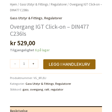
Hjem
/
Gass Utstyr & Fittings
/
Regulatorer
/ Overgang IGT Click-on –
DIN477 C236Is
Gass Utstyr & Fittings
,
Regulatorer
Overgang IGT Click-on – DIN477
C236Is
kr
529,00
Tilgjengelighet
6 på lager
Overgang
-
+
LEGG I HANDLEKURV
IGT
Click-
Produktnummer:
VG_8FLBJ
on
Kategorier:
Gass Utstyr & Fittings
,
Regulatorer
-
Stikkord:
gass
,
overgang
,
ratt
,
regulator
DIN477
C236Is
antall
Beskrivelse