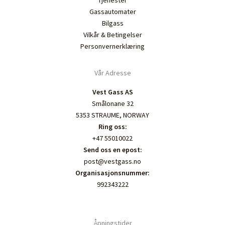
Gassautomater
Bilgass
Vilkår & Betingelser
Personvernerklæring
Vår Adresse
Vest Gass AS
Smålonane 32
5353 STRAUME, NORWAY
Ring oss:
+47 55010022
Send oss en epost:
post@vestgass.no
Organisasjonsnummer:
992343222
Åpningstider