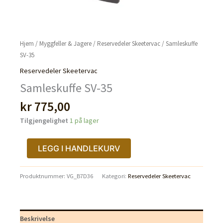
Hjem
/
Myggfeller & Jagere
/
Reservedeler Skeetervac
/ Samleskuffe
SV-35
Reservedeler Skeetervac
Samleskuffe SV-35
kr
775,00
Tilgjengelighet
1 på lager
Samleskuffe
LEGG I HANDLEKURV
SV-
35
Produktnummer:
VG_B7D36
Kategori:
Reservedeler Skeetervac
antall
Beskrivelse