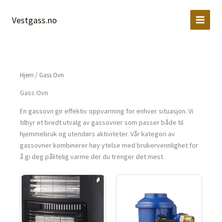
Hopp
rett
Vestgass.no
til
innholdet
Hjem
/ Gass Ovn
Gass Ovn
En gassovn gir effektiv oppvarming for enhver situasjon. Vi
tilbyr et bredt utvalg av gassovner som passer både til
hjemmebruk og utendørs aktiviteter. Vår kategori av
gassovner kombinerer høy ytelse med brukervennlighet for
å gi deg pålitelig varme der du trenger det mest.