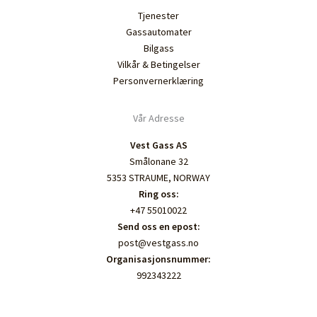
Tjenester
Gassautomater
Bilgass
Vilkår & Betingelser
Personvernerklæring
Vår Adresse
Vest Gass AS
Smålonane 32
5353 STRAUME, NORWAY
Ring oss:
+47 55010022
Send oss en epost:
post@vestgass.no
Organisasjonsnummer:
992343222