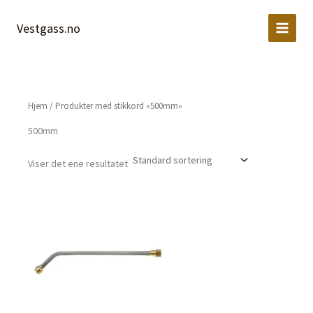
Hopp
rett
Vestgass.no
til
innholdet
Hjem
/ Produkter med stikkord «500mm»
500mm
Viser det ene resultatet