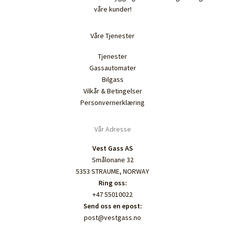
våre kunder!
Våre Tjenester
Tjenester
Gassautomater
Bilgass
Vilkår & Betingelser
Personvernerklæring
Vår Adresse
Vest Gass AS
Smålonane 32
5353 STRAUME, NORWAY
Ring oss:
+47 55010022
Send oss en epost:
post@vestgass.no