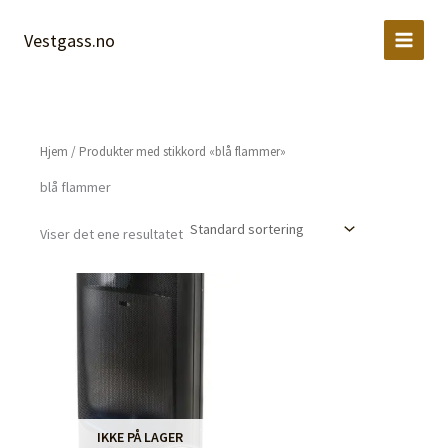
Hopp
rett
Vestgass.no
til
innholdet
Hjem
/ Produkter med stikkord «blå flammer»
blå flammer
Viser det ene resultatet
IKKE PÅ LAGER