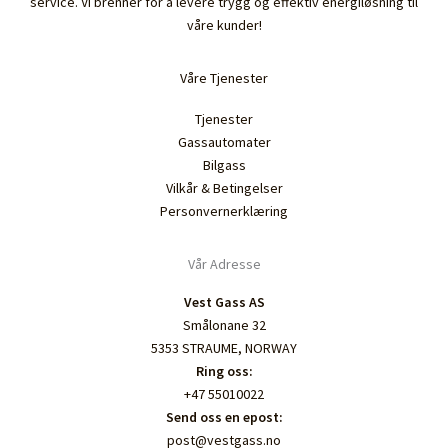
service. Vi brenner for å levere trygg og effektiv energiløsning til
våre kunder!
Våre Tjenester
Tjenester
Gassautomater
Bilgass
Vilkår & Betingelser
Personvernerklæring
Vår Adresse
Vest Gass AS
Smålonane 32
5353 STRAUME, NORWAY
Ring oss:
+47 55010022
Send oss en epost:
post@vestgass.no