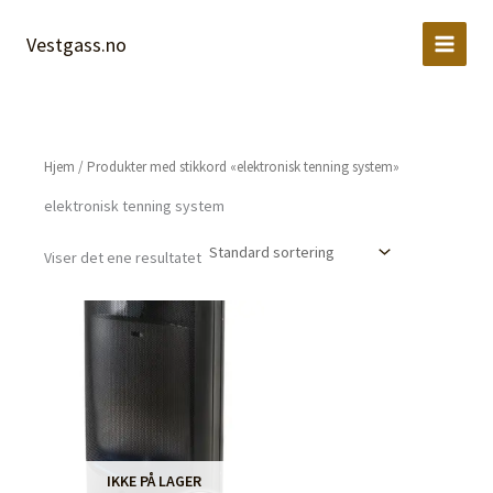
Hopp
rett
Vestgass.no
til
innholdet
Hjem
/ Produkter med stikkord «elektronisk tenning system»
elektronisk tenning system
Viser det ene resultatet
IKKE PÅ LAGER