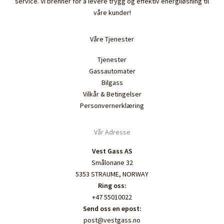
service. Vi brenner for å levere trygg og effektiv energiløsning til
våre kunder!
Våre Tjenester
Tjenester
Gassautomater
Bilgass
Vilkår & Betingelser
Personvernerklæring
Vår Adresse
Vest Gass AS
Smålonane 32
5353 STRAUME, NORWAY
Ring oss:
+47 55010022
Send oss en epost:
post@vestgass.no