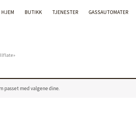
HJEM
BUTIKK
TJENESTER
GASSAUTOMATER
llflate»
m passet med valgene dine.