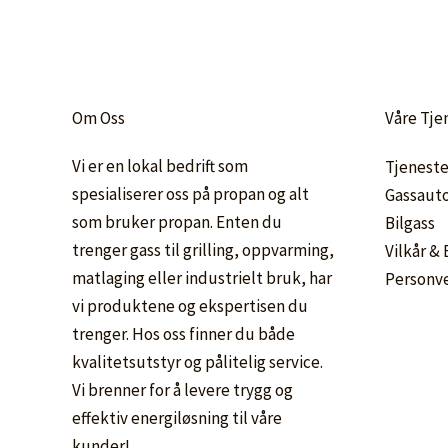
Om Oss
Våre Tje
Vi er en lokal bedrift som
Tjeneste
spesialiserer oss på propan og alt
Gassaut
som bruker propan. Enten du
Bilgass
trenger gass til grilling, oppvarming,
Vilkår &
matlaging eller industrielt bruk, har
Personv
vi produktene og ekspertisen du
trenger. Hos oss finner du både
kvalitetsutstyr og pålitelig service.
Vi brenner for å levere trygg og
effektiv energiløsning til våre
kunder!