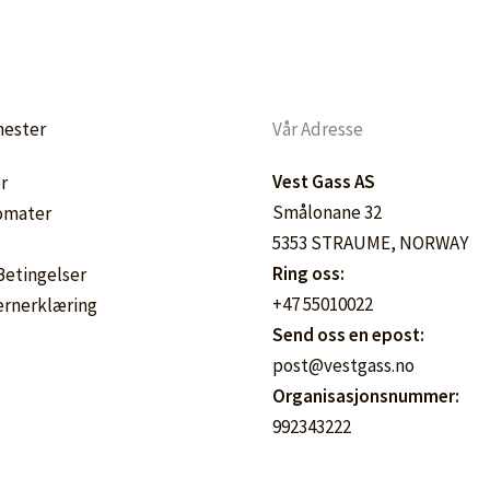
nester
Vår Adresse
Vest Gass AS
r
Smålonane 32
omater
5353 STRAUME, NORWAY
Ring oss:
 Betingelser
+47 55010022
ernerklæring
Send oss en epost:
post@vestgass.no
Organisasjonsnummer:
992343222