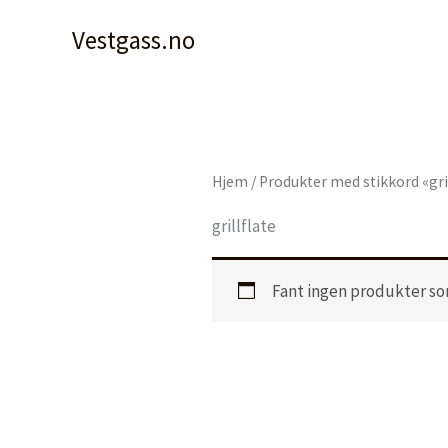
Hopp
Vestgass.no
rett
til
innholdet
Hjem
/ Produkter med stikkord «gri
grillflate
Fant ingen produkter so