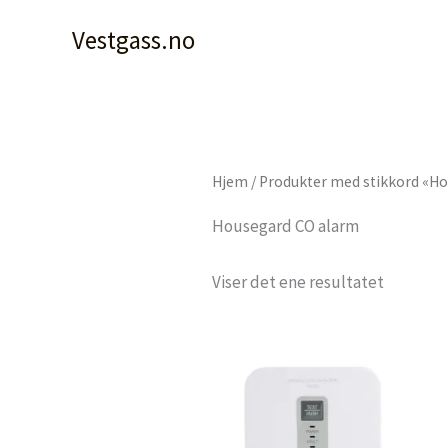
Hopp
Vestgass.no
rett
til
innholdet
Hjem
/ Produkter med stikkord «H
Housegard CO alarm
Viser det ene resultatet