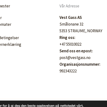
nester
Vår Adresse
Vest Gass AS
r
Smålonane 32
omater
5353 STRAUME, NORWAY
Ring oss:
 Betingelser
+47 55010022
ernerklæring
Send oss en epost:
post@vestgass.no
Organisasjonsnummer:
992343222
r for å gi deg den beste opplevelsen på nettstedet vårt.
Kopirett © 2026 Vestgass.no