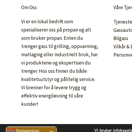
Om Oss
Våre Tje
Vi er en lokal bedrift som
Tjeneste
spesialiserer oss på propan og alt
Gassaut
som bruker propan. Enten du
Bilgass
trenger gass til grilling, oppvarming,
Vilkår &
matlaging eller industrielt bruk, har
Personv
vi produktene og ekspertisen du
trenger. Hos oss finner du både
kvalitetsutstyr og pålitelig service.
Vi brenner for å levere trygg og
effektiv energiløsning til våre
kunder!
Vi bruker infokapsle
Norwegian