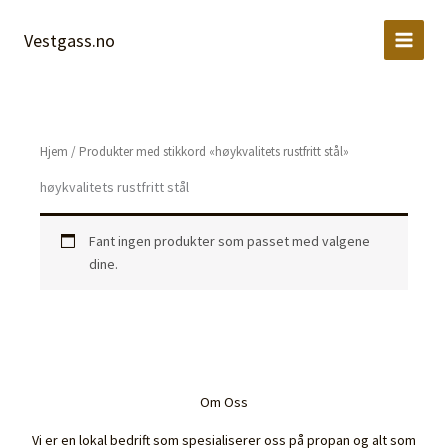
Hopp
rett
Vestgass.no
til
innholdet
Hjem
/ Produkter med stikkord «høykvalitets rustfritt stål»
høykvalitets rustfritt stål
Fant ingen produkter som passet med valgene
dine.
Om Oss
Vi er en lokal bedrift som spesialiserer oss på propan og alt som