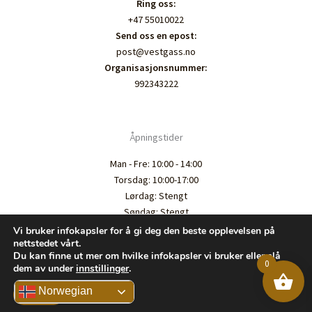
Ring oss:
+47 55010022
Send oss en epost:
post@vestgass.no
Organisasjonsnummer:
992343222
Åpningstider
Man - Fre: 10:00 - 14:00
Torsdag: 10:00-17:00
Lørdag: Stengt
Søndag: Stengt
Vi bruker infokapsler for å gi deg den beste opplevelsen på
nettstedet vårt.
Du kan finne ut mer om hvilke infokapsler vi bruker eller slå
0
dem av under
innstillinger
.
Kopirett © 2026 Vestgass.no
Norwegian
Godta