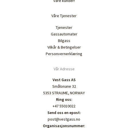
våre kunder!
Våre Tjenester
Tjenester
Gassautomater
Bilgass
Vilkår & Betingelser
Personvernerklæring
Vår Adresse
Vest Gass AS
Smålonane 32
5353 STRAUME, NORWAY
Ring oss:
+47 55010022
Send oss en epost:
post@vestgass.no
Organisasjonsnummer: