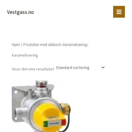
Hopp
rett
Vestgass.no
til
innholdet
Hjem
/ Produkter med stikkord «karamelisering»
karamelisering
Viser det ene resultatet