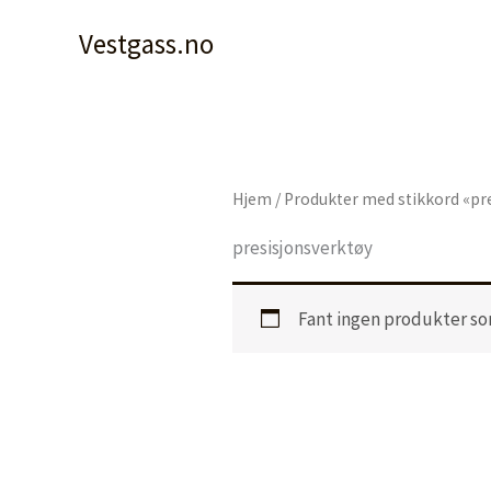
Hopp
Vestgass.no
rett
til
innholdet
Hjem
/ Produkter med stikkord «pr
presisjonsverktøy
Fant ingen produkter so