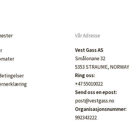
nester
Vår Adresse
Vest Gass AS
r
Smålonane 32
omater
5353 STRAUME, NORWAY
Ring oss:
 Betingelser
+47 55010022
ernerklæring
Send oss en epost:
post@vestgass.no
Organisasjonsnummer:
992343222