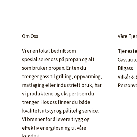
Om Oss
Våre Tje
Vi er en lokal bedrift som
Tjeneste
spesialiserer oss på propan og alt
Gassaut
som bruker propan. Enten du
Bilgass
trenger gass til grilling, oppvarming,
Vilkår &
matlaging eller industrielt bruk, har
Personv
vi produktene og ekspertisen du
trenger. Hos oss finner du både
kvalitetsutstyr og pålitelig service.
Vi brenner for å levere trygg og
effektiv energiløsning til våre
kunder!