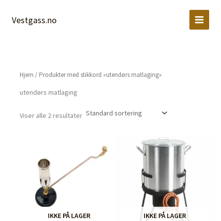
Hopp
rett
Vestgass.no
til
innholdet
Hjem
/ Produkter med stikkord «utendørs matlaging»
utendørs matlaging
Viser alle 2 resultater
IKKE PÅ LAGER
IKKE PÅ LAGER