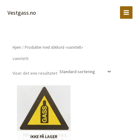
Hopp
rett
Vestgass.no
til
innholdet
Hjem
/ Produkter med stikkord «vanntett»
vanntett
Viser det ene resultatet
IKKE PÅ LAGER