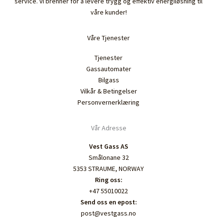
service. Vi brenner for å levere trygg og effektiv energiløsning til
våre kunder!
Våre Tjenester
Tjenester
Gassautomater
Bilgass
Vilkår & Betingelser
Personvernerklæring
Vår Adresse
Vest Gass AS
Smålonane 32
5353 STRAUME, NORWAY
Ring oss:
+47 55010022
Send oss en epost:
post@vestgass.no